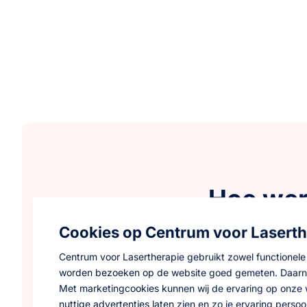
Hoe werk
Cookies op Centrum voor Laserth
Lasertherapie is ee
Centrum voor Lasertherapie gebruikt zowel functionele
Verminderen 
worden bezoeken op de website goed gemeten. Daarnaa
verminderen z
Met marketingcookies kunnen wij de ervaring op onze 
Bevordering 
nuttige advertenties laten zien en zo je ervaring pers