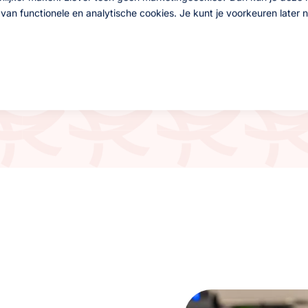
r.
an functionele en analytische cookies. Je kunt je voorkeuren later 
oorbloeding:
De verhoogde bloedcirculatie zorgt voor een
en voedingsstoffen naar het getroffen gebied.
g:
Lasertherapie stimuleert de natuurlijke pijnverzachting va
lachten sneller afnemen.