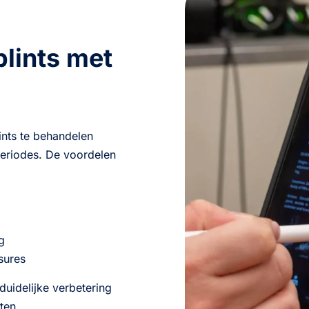
plints met
ints te behandelen
eriodes. De voordelen
g
sures
duidelijke verbetering
ten.