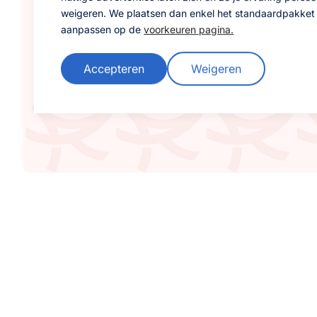
botvlies snelle
weigeren. We plaatsen dan enkel het standaardpakket v
aanpassen op de
voorkeuren pagina.
Verbeterde d
van zuurstof 
Accepteren
Weigeren
Pijnverlichtin
waardoor de k