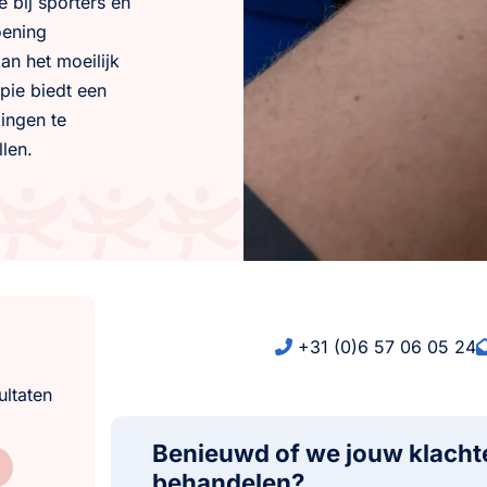
 bij sporters en
oening
an het moeilijk
ie biedt een
ingen te
len.
+31 (0)6 57 06 05 24
ultaten
Benieuwd of we jouw klach
behandelen?