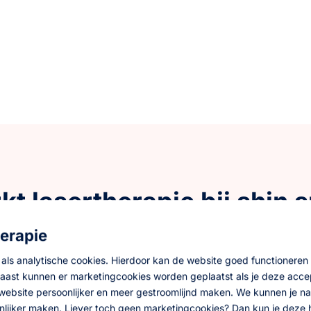
t lasertherapie bij shin s
erapie
n veilige en niet-invasieve behandelmethode die gericht is 
 als analytische cookies. Hierdoor kan de website goed functioneren
van ontstekingen:
De laserstralen dringen diep door in he
st kunnen er marketingcookies worden geplaatst als je deze acce
welling en ontsteking.
website persoonlijker en meer gestroomlijnd maken. We kunnen je na
van celherstel:
Door de stimulatie van de celfunctie herste
oonlijker maken. Liever toch geen marketingcookies? Dan kun je deze 