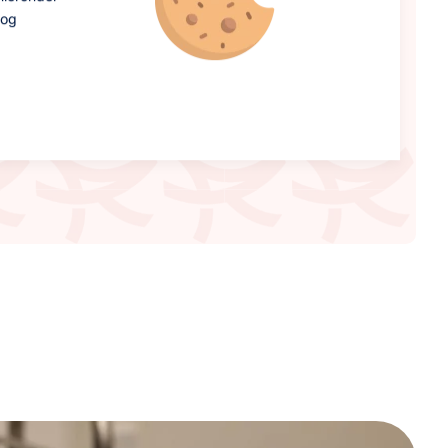
nog
 betere toevoer
n het lichaam,