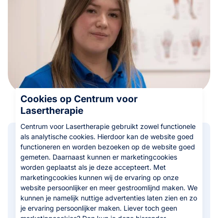
Cookies op Centrum voor
Lasertherapie
Centrum voor Lasertherapie gebruikt zowel functionele
als analytische cookies. Hierdoor kan de website goed
Focus op conditie en energie
functioneren en worden bezoeken op de website goed
gemeten. Daarnaast kunnen er marketingcookies
Naast de lasertherapie kijken we ook naar de
worden geplaatst als je deze accepteert. Met
marketingcookies kunnen wij de ervaring op onze
belastbaarheid van de patiënt. Veel mensen met
website persoonlijker en meer gestroomlijnd maken. We
long COVID hebben moeite om hun energie terug
kunnen je namelijk nuttige advertenties laten zien en zo
te krijgen en hun spierkracht op te bouwen.
je ervaring persoonlijker maken. Liever toch geen