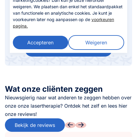
marketingcookies? Dan kun je deze hieronder
Daarom combineren we de therapie vaak met een
weigeren. We plaatsen dan enkel het standaardpakket
traject om conditie en kracht geleidelijk te
van functionele en analytische cookies. Je kunt je
verbeteren. Met deze aanpak helpen we je om niet
voorkeuren later nog aanpassen op de
voorkeuren
alleen de klachten te verlichten, maar ook om
pagina.
jouw algehele herstel te versnellen.
Accepteren
Weigeren
Vrijblijvend contact opnemen
Wat onze cliënten zeggen
Nieuwsgierig naar wat anderen te zeggen hebben over
onze onze lasertherapie? Ontdek het zelf en lees hier
onze reviews!
Bekijk de reviews