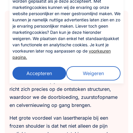
worden geplaatst als je deze accepteert. Met
marketingcookies kunnen wij de ervaring op onze
website persoonlijker en meer gestroomlijnd maken. We
kunnen je namelijk nuttige advertenties laten zien en zo
Frozen shoulder behandelen
je ervaring persoonlijker maken. Liever toch geen
met lasertherapie
marketingcookies? Dan kun je deze hieronder
weigeren. We plaatsen dan enkel het standaardpakket
van functionele en analytische cookies. Je kunt je
Een frozen shoulder behandelen kan een langdurig
voorkeuren later nog aanpassen op de
voorkeuren
proces zijn, vooral omdat de klachten zich in
pagina.
fases ontwikkelen en vaak lang aanhouden. Wij
zetten lasertherapie in om het
herstel te
Accepteren
Weigeren
versnellen
en de pijn direct te verlichten. De laser
richt zich precies op de ontstoken structuren,
waardoor we de doorbloeding, zuurstofopname
en celvernieuwing op gang brengen.
Het grote voordeel van lasertherapie bij een
frozen shoulder is dat het niet alleen de pijn